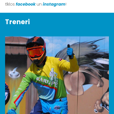
tīklos
facebook
un
instagram
!
Treneri