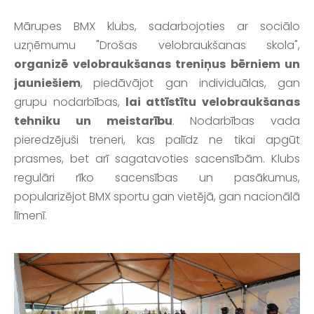
Mārupes BMX klubs, sadarbojoties ar sociālo
uzņēmumu "Drošas velobraukšanas skola",
organizē velobraukšanas treniņus bērniem un
jauniešiem
,
piedāvājot gan individuālas, gan
grupu nodarbības,
lai attīstītu velobraukšanas
tehniku un meistarību
. Nodarbības vada
pieredzējuši treneri, kas palīdz ne tikai apgūt
prasmes, bet arī sagatavoties sacensībām. Klubs
regulāri rīko sacensības un pasākumus,
popularizējot BMX sportu gan vietējā, gan nacionālā
līmenī.