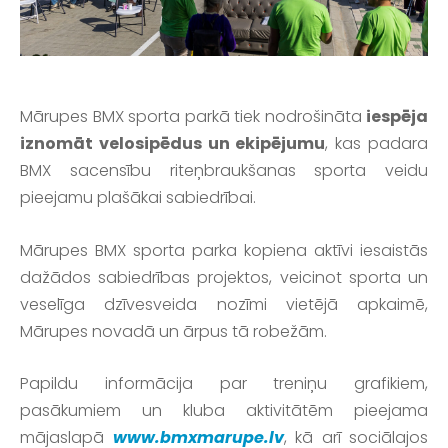
Mārupes BMX sporta parkā tiek nodrošināta
iespēja
iznomāt velosipēdus un ekipējumu
, kas padara
BMX sacensību riteņbraukšanas sporta veidu
pieejamu plašākai sabiedrībai.
Mārupes BMX sporta parka kopiena aktīvi iesaistās
dažādos sabiedrības projektos, veicinot sporta un
veselīga dzīvesveida nozīmi vietējā apkaimē,
Mārupes novadā un ārpus tā robežām.
Papildu informācija par treniņu grafikiem,
pasākumiem un kluba aktivitātēm pieejama
mājaslapā
www.bmxmarupe.lv
, kā arī sociālajos