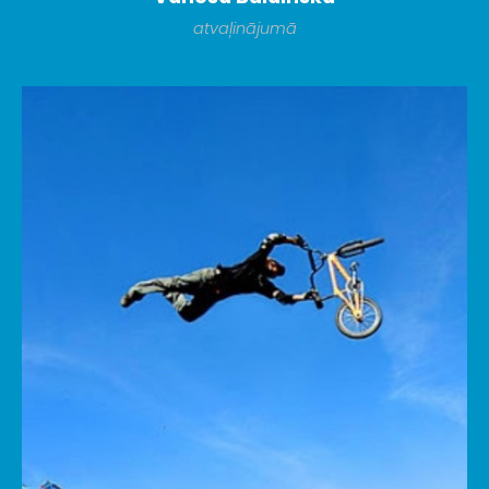
atvaļinājumā