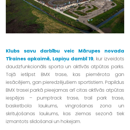
Klubs savu darbību veic Mārupes novada
Tīraines apkaimē, Lapiņu dambī 19
, kur izveidots
daudzfunkcionāls sporta un aktīvās atpūtas parks.
Tajā ietilpst BMX trase, kas piemērota gan
iesācējiem, gan pieredzējušiem sportistiem. Papildus
BMX trasei parkā pieejamas arī citas aktīvās atpūtas
iespējas – pumptrack trase, trail park trase,
basketbola laukums, vingrošanas zona un
skrituļošanas laukums, kas ziemas sezonā tiek
izmantots slidošanai un hokejam.