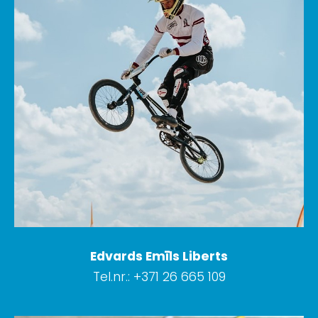
Edvards Emīls Liberts
Tel.nr.: +371 26 665 109