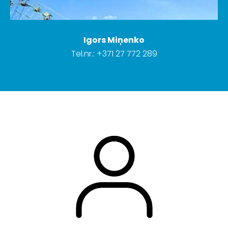
Igors Miņenko
Tel.nr.: +371 27 772 289