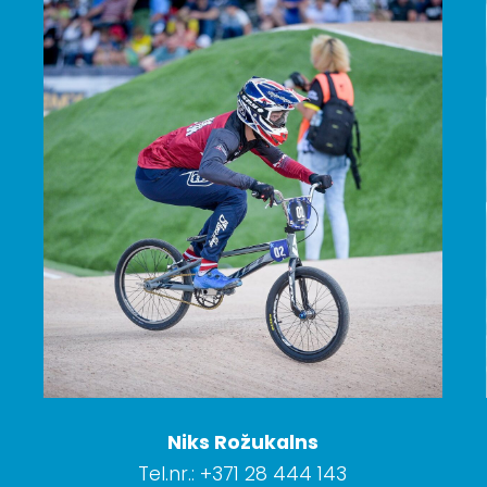
Niks Rožukalns
Tel.nr.: +371 28 444 143