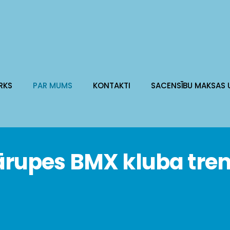
RKS
PAR MUMS
KONTAKTI
SACENSĪBU MAKSAS 
rupes BMX kluba tren