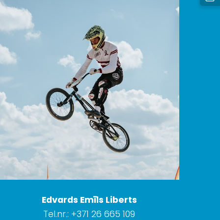
Edvards Emīls Liberts
Tel.nr.: +371 26 665 109