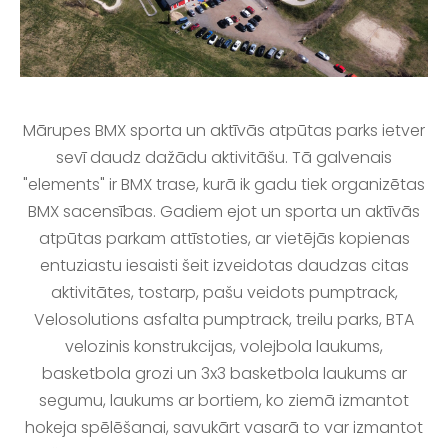
Mārupes BMX sporta un aktīvās atpūtas parks ietver
sevī daudz dažādu aktivitāšu. Tā galvenais
"elements" ir BMX trase, kurā ik gadu tiek organizētas
BMX sacensības. Gadiem ejot un sporta un aktīvās
atpūtas parkam attīstoties, ar vietējās kopienas
entuziastu iesaisti šeit izveidotas daudzas citas
aktivitātes, tostarp, pašu veidots pumptrack,
Velosolutions asfalta pumptrack, treilu parks, BTA
velozinis konstrukcijas, volejbola laukums,
basketbola grozi un 3x3 basketbola laukums ar
segumu, laukums ar bortiem, ko ziemā izmantot
hokeja spēlēšanai, savukārt vasarā to var izmantot