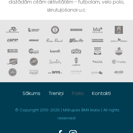
dažādām citām aktivitātēm - futbolam, velo polo,
skrutuļošanai u.c.
Sākums
Treniņi
Parks
Kontakti
© Copyright
2010-2025 | Mārupes BMX klubs | All rights
reserved