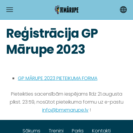
Reģistrācija GP
Mārupe 2023
GP MĀRUPE 2023 PIETEIKUMA FORMA
Pieteikties sacensībām iespējams līdz 21.augusta
plkst. 23:59, nosūtot pieteikuma formu uz e-pastu
info@bmxmarupe.lv
!
Sākums
Treniņi
Parks
Kontakti