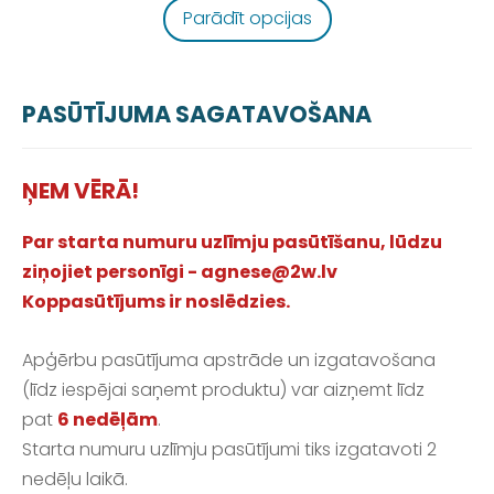
Parādīt opcijas
PASŪTĪJUMA SAGATAVOŠANA
ŅEM VĒRĀ!
Par starta numuru uzlīmju pasūtīšanu, lūdzu
ziņojiet personīgi -
agnese@2w.lv
Koppasūtījums ir noslēdzies.
Apģērbu pasūtījuma apstrāde un izgatavošana
(līdz iespējai saņemt produktu) var aizņemt līdz
pat
6 nedēļām
.
Starta numuru uzlīmju pasūtījumi tiks izgatavoti 2
nedēļu laikā.