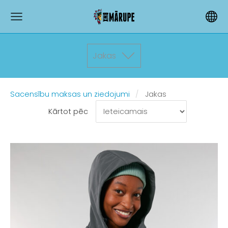
Jakas
Sacensību maksas un ziedojumi
Jakas
Kārtot pēc