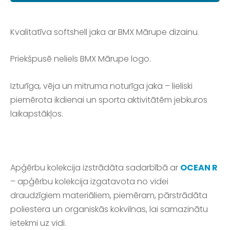
Kvalitatīva softshell jaka ar BMX Mārupe dizainu.
Priekšpusē neliels BMX Mārupe logo.
Izturīga, vēja un mitruma noturīga jaka – lieliski
piemērota ikdienai un sporta aktivitātēm jebkuros
laikapstākļos.
Apģērbu kolekcija izstrādāta sadarbībā ar
OCEAN R
–
apģērbu kolekcija izgatavota no videi
draudzīgiem materiāliem, piemēram, pārstrādāta
poliestera un organiskās kokvilnas, lai samazinātu
ietekmi uz vidi.