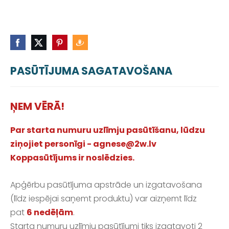
PASŪTĪJUMA SAGATAVOŠANA
ŅEM VĒRĀ!
Par starta numuru uzlīmju pasūtīšanu, lūdzu
ziņojiet personīgi -
agnese@2w.lv
Koppasūtījums ir noslēdzies.
Apģērbu pasūtījuma apstrāde un izgatavošana
(līdz iespējai saņemt produktu) var aizņemt līdz
pat
6 nedēļām
.
Starta numuru uzlīmju pasūtījumi tiks izgatavoti 2