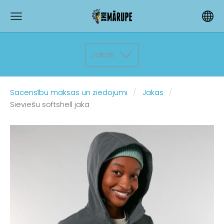
Jakas
Sacensību maksas un ziedojumi
Jakas
Sieviešu softshell jaka