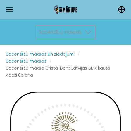
Sacensību maksas
Sacensību maksas un ziedojumi
Sacensību maksas
Sacensību maksa Cristal Dent Latvijas BMX kauss
Ādaži 6diena