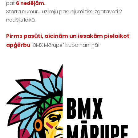
pat
6 nedēļām
.
Starta numuru uzlīmju pasūtījumi tiks izgatavoti 2
nedēļu laikā.
Pirms pasūti, aicinām un iesakām pielaikot
apģērbu
"BMX Mārupe" kluba namiņā!