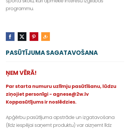
Sporta skolu, kuri apmeklē interešu izglītības
programmu.
PASŪTĪJUMA SAGATAVOŠANA
ŅEM VĒRĀ!
Par starta numuru uzlīmju pasūtīšanu, lūdzu
ziņojiet personīgi -
agnese@2w.lv
Koppasūtījums ir noslēdzies.
Apģērbu pasūtījuma apstrāde un izgatavošana
(līdz iespējai saņemt produktu) var aizņemt līdz