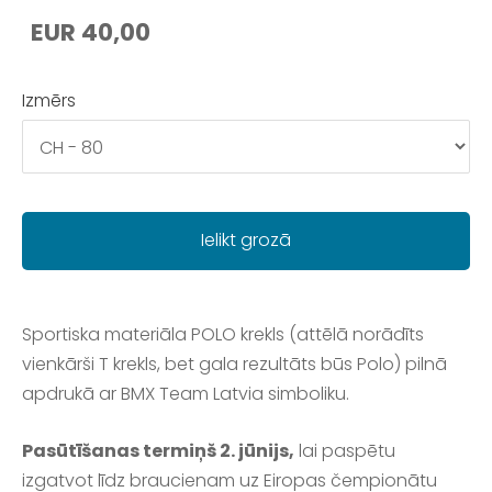
EUR 40,00
Izmērs
Ielikt grozā
Sportiska materiāla POLO krekls (attēlā norādīts
vienkārši T krekls, bet gala rezultāts būs Polo) pilnā
apdrukā ar BMX Team Latvia simboliku.
Pasūtīšanas termiņš 2. jūnijs,
lai paspētu
izgatvot līdz braucienam uz Eiropas čempionātu