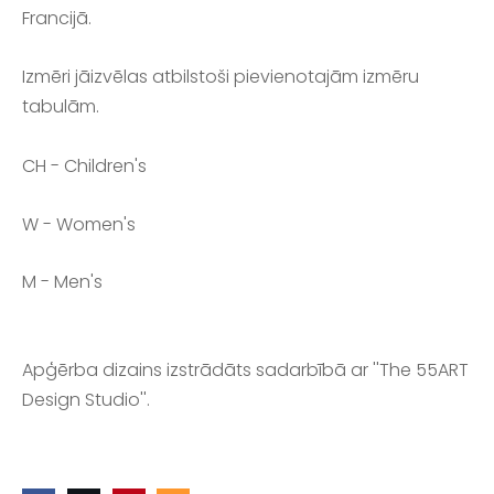
Francijā.
Izmēri jāizvēlas atbilstoši pievienotajām izmēru
tabulām.
CH - Children's
W - Women's
M - Men's
Apģērba dizains izstrādāts sadarbībā ar ''The 55ART
Design Studio''.