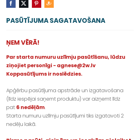
PASŪTĪJUMA SAGATAVOŠANA
ŅEM VĒRĀ!
Par starta numuru uzlīmju pasūtīšanu, lūdzu
ziņojiet personīgi -
agnese@2w.lv
Koppasūtījums ir noslēdzies.
Apģērbu pasūtījuma apstrāde un izgatavošana
(līdz iespējai saņemt produktu) var aizņemt līdz
pat
6 nedēļām
.
Starta numuru uzlīmju pasūtījumi tiks izgatavoti 2
nedēļu laikā.