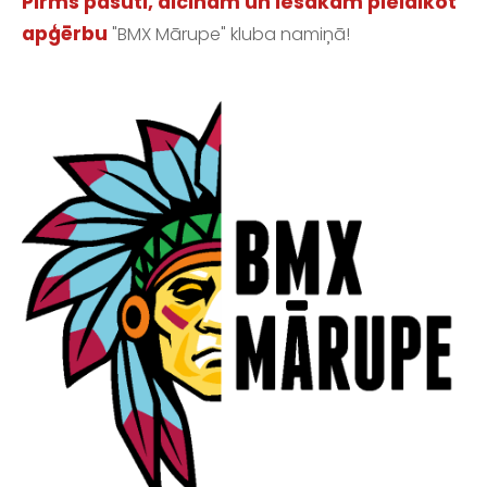
Pirms pasūti, aicinām un iesakām pielaikot
apģērbu
"BMX Mārupe" kluba namiņā!