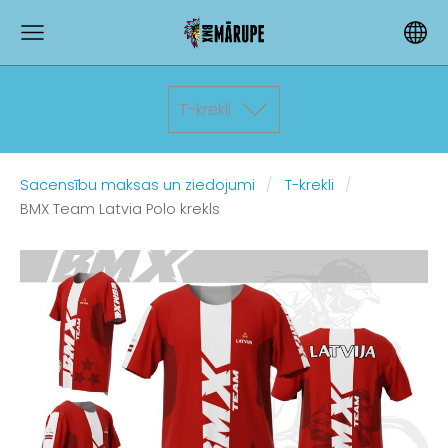
T-krekli
Sacensību maksas un ziedojumi
T-krekli
BMX Team Latvia Polo krekls