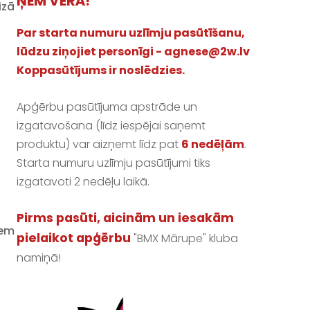
ŅEM VĒRĀ!
izā
Par starta numuru uzlīmju pasūtīšanu,
lūdzu ziņojiet personīgi -
agnese@2w.lv
Koppasūtījums ir noslēdzies.
Apģērbu pasūtījuma apstrāde un
izgatavošana (līdz iespējai saņemt
produktu) var aizņemt līdz pat
6 nedēļām
.
Starta numuru uzlīmju pasūtījumi tiks
i
izgatavoti 2 nedēļu laikā.
Pirms pasūti, aicinām un iesakām
iem
pielaikot apģērbu
"BMX Mārupe" kluba
namiņā!