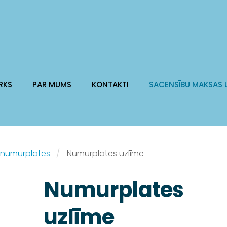
RKS
PAR MUMS
KONTAKTI
SACENSĪBU MAKSAS 
 numurplates
Numurplates uzlīme
Numurplates
uzlīme