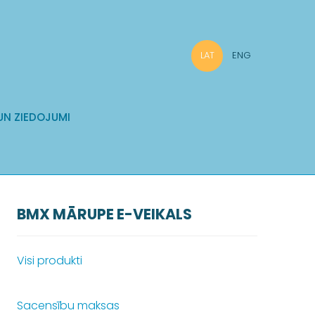
LAT
ENG
UN ZIEDOJUMI
BMX MĀRUPE E-VEIKALS
Visi produkti
Sacensību maksas