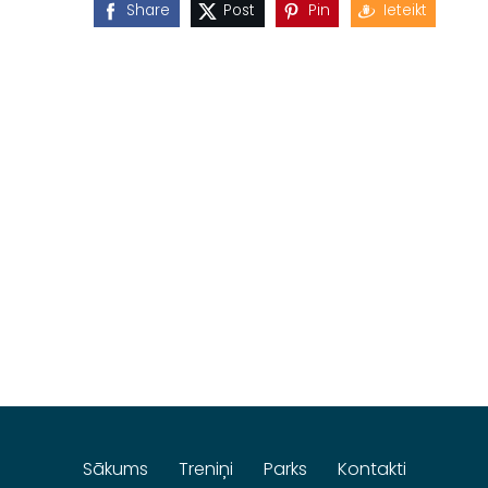
Share
Post
Pin
Ieteikt
Sākums
Treniņi
Parks
Kontakti