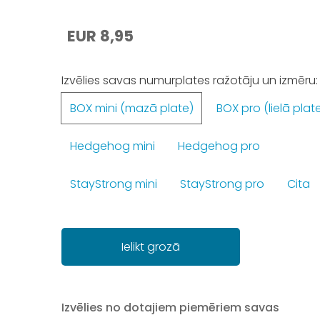
EUR 8,95
Izvēlies savas numurplates ražotāju un izmēru:
BOX mini (mazā plate)
BOX pro (lielā plat
Hedgehog mini
Hedgehog pro
StayStrong mini
StayStrong pro
Cita
Ielikt grozā
Izvēlies no dotajiem piemēriem savas