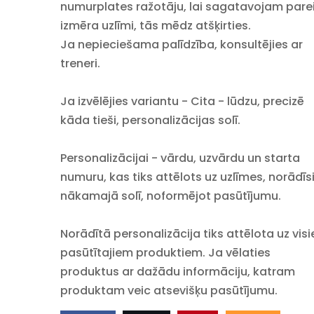
numurplates ražotāju, lai sagatavojam pare
izmēra uzlīmi, tās mēdz atšķirties.
Ja nepieciešama palīdzība, konsultējies ar
treneri.
Ja izvēlējies variantu - Cita - lūdzu, precizē
kāda tieši, personalizācijas solī.
Personalizācijai - vārdu, uzvārdu un starta
numuru, kas tiks attēlots uz uzlīmes, norādīs
nākamajā solī, noformējot pasūtījumu.
Norādītā personalizācija tiks attēlota uz vis
pasūtītajiem
produktiem. Ja vēlaties
produktus ar dažādu informāciju, katram
produktam veic atsevišķu pasūtījumu.