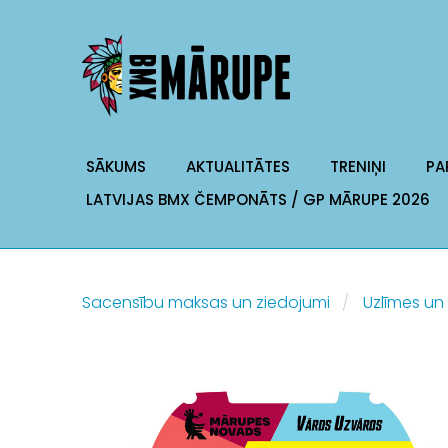
SĀKUMS
AKTUALITĀTES
TRENIŅI
PA
LATVIJAS BMX ČEMPONĀTS / GP MĀRUPE 2026
Sacensību maksas un ziedojumi
Uzlīmes un